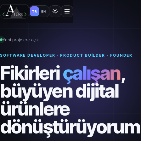
TR
EN
Yeni projelere açık
SOFTWARE DEVELOPER · PRODUCT BUILDER · FOUNDER
Fikirleri
çalışan
,
büyüyen dijital
ürünlere
dönüştürüyorum