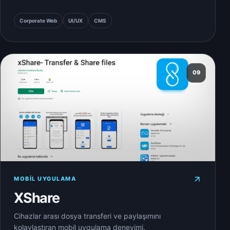
Corporate Web
UI/UX
CMS
09
MOBIL UYGULAMA
XShare
Cihazlar arası dosya transferi ve paylaşımını
kolaylaştıran mobil uygulama deneyimi.