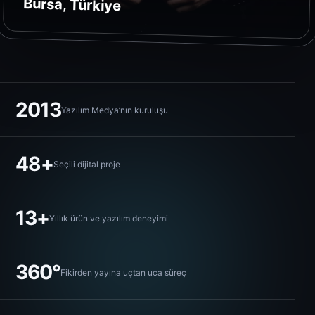
Bursa, Türkiye
2013
Yazılım Medya’nın kuruluşu
48+
Seçili dijital proje
13+
Yıllık ürün ve yazılım deneyimi
360°
Fikirden yayına uçtan uca süreç