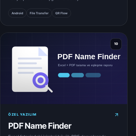
Android
File Transfer
QR Flow
10
ÖZEL YAZILIM
PDF Name Finder