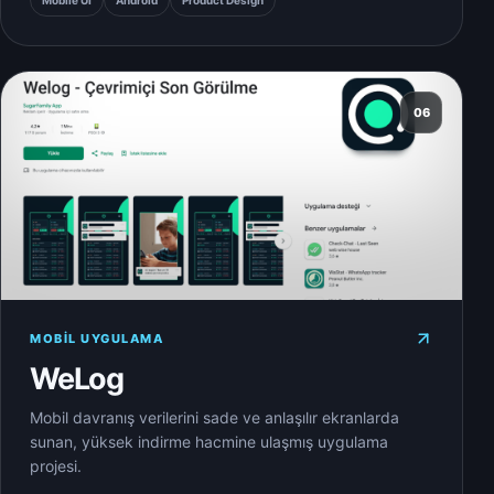
Mobile UI
Android
Product Design
06
MOBIL UYGULAMA
WeLog
Mobil davranış verilerini sade ve anlaşılır ekranlarda
sunan, yüksek indirme hacmine ulaşmış uygulama
projesi.