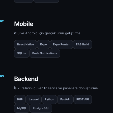
02
Mobile
iOS ve Android için gerçek ürün geliştirme.
React Native
Expo
Expo Router
EAS Build
SQLite
Push Notifications
03
Backend
İş kurallarını güvenilir servis ve panellere dönüştürme.
PHP
Laravel
Python
FastAPI
REST API
MySQL
PostgreSQL