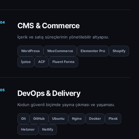
04
CMS & Commerce
İçerik ve satış süreçlerinin yönetilebilir altyapısı.
WordPress
WooCommerce
Elementor Pro
Shopify
İyzico
ACF
Fluent Forms
05
DevOps & Delivery
Kodun güvenli biçimde yayına çıkması ve yaşaması.
Git
GitHub
Ubuntu
Nginx
Docker
Plesk
Hetzner
Netlify