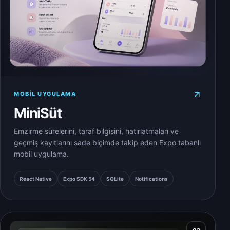
MOBIL UYGULAMA
MiniSüt
Emzirme sürelerini, taraf bilgisini, hatırlatmaları ve
geçmiş kayıtlarını sade biçimde takip eden Expo tabanlı
mobil uygulama.
React Native
Expo SDK 54
SQLite
Notifications