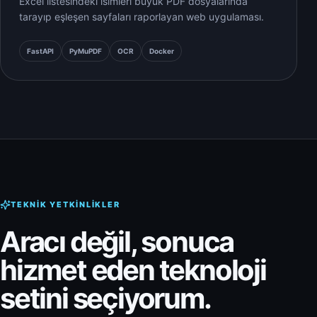
Excel listesindeki isimleri büyük PDF dosyalarında
tarayıp eşleşen sayfaları raporlayan web uygulaması.
FastAPI
PyMuPDF
OCR
Docker
TEKNIK YETKINLIKLER
Aracı değil, sonuca
hizmet eden teknoloji
setini seçiyorum.