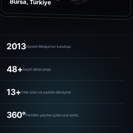
Bursa, Türkiye
2013
Yazılım Medya’nın kuruluşu
48+
Seçili dijital proje
13+
Yıllık ürün ve yazılım deneyimi
360°
Fikirden yayına uçtan uca süreç