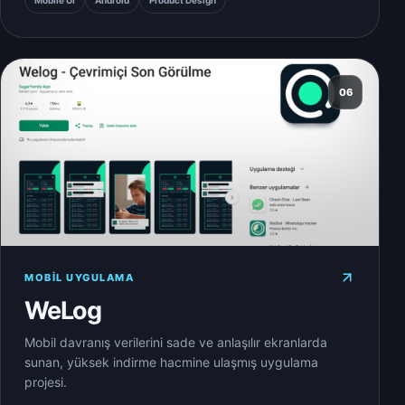
Mobile UI
Android
Product Design
06
MOBIL UYGULAMA
WeLog
Mobil davranış verilerini sade ve anlaşılır ekranlarda
sunan, yüksek indirme hacmine ulaşmış uygulama
projesi.