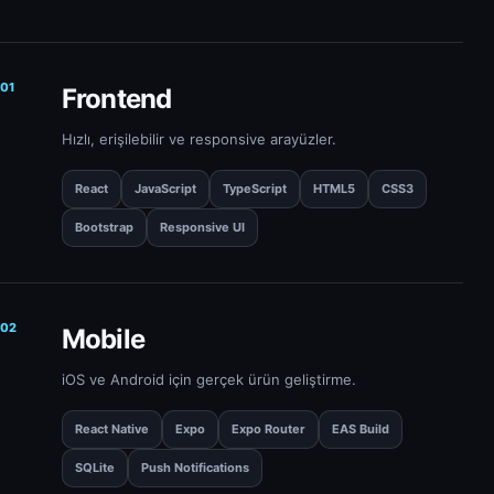
01
Frontend
Hızlı, erişilebilir ve responsive arayüzler.
React
JavaScript
TypeScript
HTML5
CSS3
Bootstrap
Responsive UI
02
Mobile
iOS ve Android için gerçek ürün geliştirme.
React Native
Expo
Expo Router
EAS Build
SQLite
Push Notifications