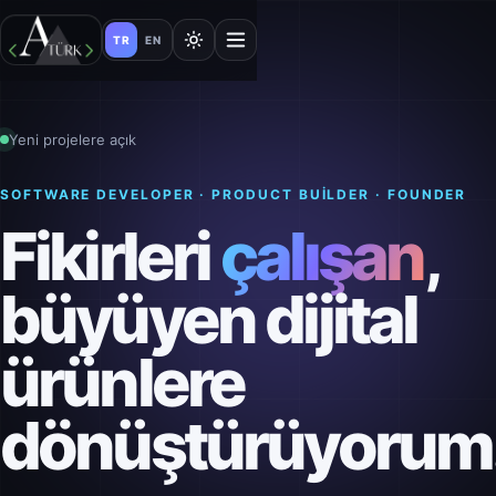
TR
EN
Yeni projelere açık
SOFTWARE DEVELOPER · PRODUCT BUILDER · FOUNDER
Fikirleri
çalışan
,
büyüyen dijital
ürünlere
dönüştürüyorum