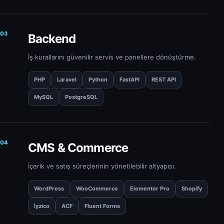
03
Backend
İş kurallarını güvenilir servis ve panellere dönüştürme.
PHP
Laravel
Python
FastAPI
REST API
MySQL
PostgreSQL
04
CMS & Commerce
İçerik ve satış süreçlerinin yönetilebilir altyapısı.
WordPress
WooCommerce
Elementor Pro
Shopify
İyzico
ACF
Fluent Forms