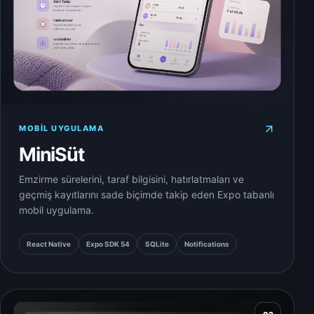
MOBIL UYGULAMA
MiniSüt
Emzirme sürelerini, taraf bilgisini, hatırlatmaları ve
geçmiş kayıtlarını sade biçimde takip eden Expo tabanlı
mobil uygulama.
React Native
Expo SDK 54
SQLite
Notifications