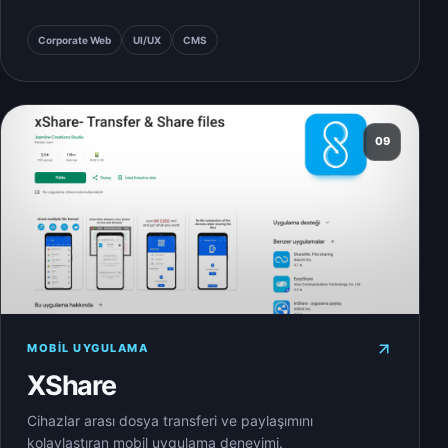
Corporate Web
UI/UX
CMS
09
MOBIL UYGULAMA
XShare
Cihazlar arası dosya transferi ve paylaşımını
kolaylaştıran mobil uygulama deneyimi.